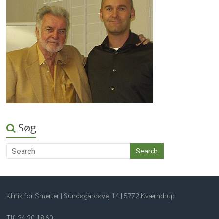
Søg
Klinik for Smerter | Sundsgårdsvej 14 | 5772 Kværndrup
Tlf. 24 20 18 60