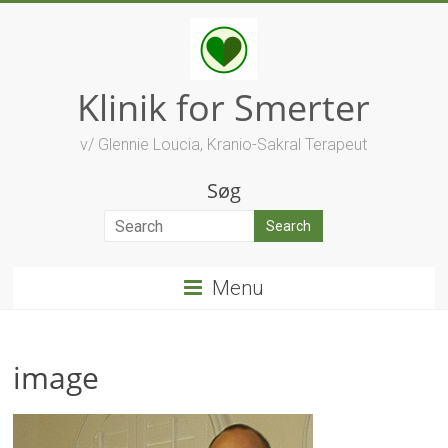
Skip
to
content
Klinik for Smerter
v/ Glennie Loucia, Kranio-Sakral Terapeut
Søg
Menu
image