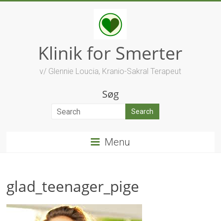
Skip
to
content
Klinik for Smerter
v/ Glennie Loucia, Kranio-Sakral Terapeut
Søg
Menu
glad_teenager_pige