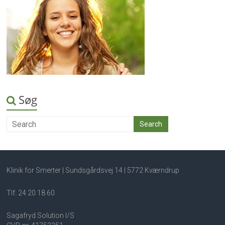
Søg
Klinik for Smerter | Sundsgårdsvej 14 | 5772 Kværndrup
Tlf. 24 20 18 60
Sagafryd Solution I/S